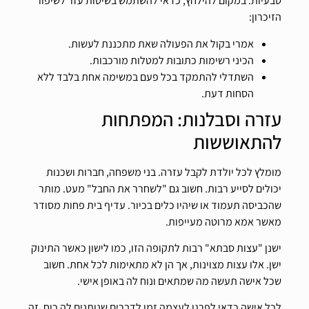
טבעיות. במקום להילחץ, כדאי להשתמש בשיטות עזר לשיפור
הזיכרון:
אמרי בקול את הפעולה שאת מתכננת לעשות.
הכיני רשימות כתובות למטלות מורכבות.
השתדלי להתמקד בכל פעם במשימה אחת בלבד ללא
הסחות דעת.
עזרה וסבלנות: המפתחות
להתאוששות
מומלץ לכל יולדת לקבל עזרה. בני משפחה, חברות ושכנות
יכולים לסייע רבות. חשוב גם "לשחרר את החבל" מעט. מותר
שהכביסה תעמוד או שיהיו כלים בכיור. עדיף בית פחות מסודר
מאשר אמא מרוטה מעייפות.
ישנן "עצות סבתא" רבות לתקופה הזו, כמו לישון כאשר התינוק
ישן. אלו עצות מצוינות, אך הן לא מתאימות לכל אחת. חשוב
שכל אישה תעשה מה שמתאים ונוח לה באופן אישי.
לכל אישה כדאי לפרגן לעצמה זמן לדברים שנותנים לה כוח. זה