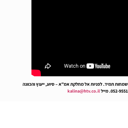
ות תמיד. לפניות אל מחלקת אמ"א – סיוע, ייעוץ והכוונה
kalina@htv.co.il