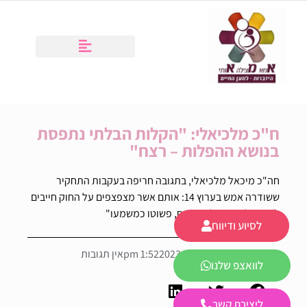
ח"כ מלכיאלי: "הקלות הבלתי נתפסת
בנושא ההפלות – רצח"
חה"כ מיכאל מלכיאלי, בתגובה חריפה בעקבות התחקיר
ששודרה אמש בערוץ 14: אותם אשר מצפצפים על החוק חייבים
לעמוד לדין! הפלה = רצח, פשוטו כמשמעו"
לסיוע ודיווח
מחלקת אמ"א
מרץ 12, 2023
1:52 pm
אין תגובות
לוואצפ שלנו
ליצירת קשר