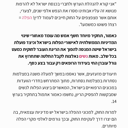
"אני קורא להנהלת הערוץ ולחברי בכנסת ישראל לא להרפות
מנושא זה עליו אבותינו מסרו את הנפש אלפי שנים, לצערי,
אותם אשר מצפצפים על החוק חייבים לעמוד לדין!
הפלה
=
רצח! פשוטו כמשמעו".
כאמור, תחקיר מיוחד חשף אמש מה עומד מאחורי שינוי
המדיניות הממשלתית לאישורי הפלות בישראל וכיצד פועלת
בישראל שיטה המנסה להפוך את הריגת העובר לחוקית כמעט
בכל שלב. מאות
נשים
נאלצות לקבל החלטה שתחרוץ את
גורל עוברן החי בעידוד הרופאים רק עבור בצע כסף.
תיעודים מזעזעים, אשר נאספו במשך למעלה משנה במצלמות
נסתרות במצלמות נסתרות, מתוך המתרחש בחדרי הוועדות
במכונים הרפואיים בישראל, המאשרים ביצוע הפלות לנשים
שמבקשות להפסיק הריון, נחשפו כאמור אתמול בתחקיר בערוץ
14.
למרות החוק, למכוני ההפלה בישראל יש מדיניות עצמאית, בה
הם יצרו דרך לעקיפת החוק, ובכך גורמים לאלפי מקרי הפלה
מיותרים.