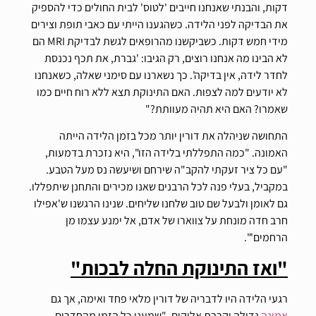
דקות, והבנתי שאנחנו חייבים 'לטוס' לבית החולים כדי להספיק
את הבדיקה לפני הלידה. כשהגענו הייתי עם כאבי תופת וצירים
מידי חמש דקות. כשביקשנו מהרופאים לגשת לבדיקת MRI הם
לא הבינו מה אנחנו רוצים, רק הגיבו: 'גברת, את תכף נכנסת
לחדר לידה, אין בדיקה'. כך נשארנו עם סימני שאלה, כשאנחנו
לא יודעים למה לצפות. האם התינוקת תצא ללא רוח חיים כמו
שאמרו? האם היא תהיה מעוותת?"
התחושה שניהלה את דורין יותר מכל בזמן הלידה הייתה
האמונה. "כמה התפללתי בלידה הזו", היא נזכרת בדמעות,
"עם כל ציר זעקתי להקב"ה שירחם ושיעשה נס מעל הטבע.
במקביל, בעלי פנה לכל הרבנים שאנו מכירים והתחנן שיתפללו.
גם לאומן ולבעל שם טוב שלחנו שליחים. שנינו הרגשנו ש'אפילו
חרב חדה מונחת על צווארו של אדם, אל ימנע עצמו מן
הרחמים'".
"ואז התינוקת החלה לבכות"
רגעי הלידה היו לדבריה של דורין מלאי פחד ואימה, אך גם
אמונה
גדולה וקרבת אלוקים. "שמענו כל הזמן מהחדרים