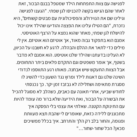
לפגישה עם צוות התפתחות הילד שמטפל בבנם הבכור, זאת
לאחר שהם הגישו בקשה להכניסו לגן שפתי. "הגענו לפגישה
וגילינו שם את הנוירולוג והפסיכולוגית עם מבטים קשוחים", היא
נזכרת, "הם הטילו עלינו את הפצצה והודיעו שהילד אינו יכול
להישלח לגן שפתי, מאחר שהוא נמצא על הרצף האוטיסטי.
אמנם הוא בתפקוד גבוה מאוד, אך אוטיזם הוא אוטיזם. אין לי
מילים כדי לתאר את ההלם והבהלה. לרגע לא חשבנו על הכיוון,
לא העלינו בדעתנו שהילד שלנו אוטיסט. הוא אמנם לא מדבר
בשטף, אך אומר משפטים וגם התקדם פלאים ביתר התחומים.
אבל הצוות התעקש שיש אבחנה. מאותו רגע התווספו לנדודי
השינה שלנו גם דאגות לילד ומרוץ נגד השעון כדי להשיג לו
מסגרת מתאימה ושחלילה לא נבזבז זמן יקר. כך נכנסתי
לחודש שביעי, אחרי תאונה עם כאבים, כשהלב לא מסוגל להכיל
את הבשורה על הבכור, ואת הידיעה שלא ברור מה עומד להיות
עם התינוקת הקטנה. שאלתי את עצמי בלי הפסקה איך
מתכוננים ללידה כזאת, שאומרים לי שהבת תצא מעוותת
ופגומה, והחור בלב רק הלך והתרחב. איך בכלל ממשיכים
מכאן? הכל שחור-שחור…"