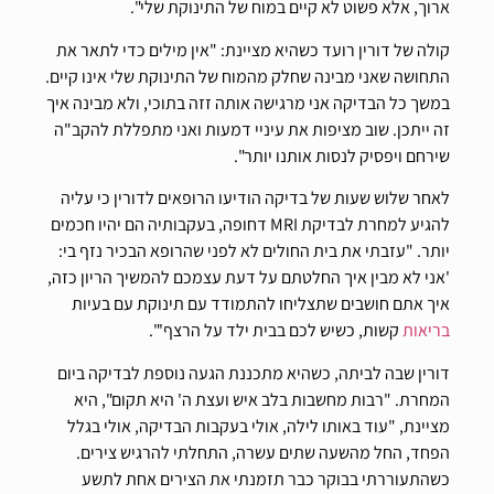
ארוך, אלא פשוט לא קיים במוח של התינוקת שלי".
קולה של דורין רועד כשהיא מציינת: "אין מילים כדי לתאר את
התחושה שאני מבינה שחלק מהמוח של התינוקת שלי אינו קיים.
במשך כל הבדיקה אני מרגישה אותה זזה בתוכי, ולא מבינה איך
זה ייתכן. שוב מציפות את עיניי דמעות ואני מתפללת להקב"ה
שירחם ויפסיק לנסות אותנו יותר".
לאחר שלוש שעות של בדיקה הודיעו הרופאים לדורין כי עליה
להגיע למחרת לבדיקת MRI דחופה, בעקבותיה הם יהיו חכמים
יותר. "עזבתי את בית החולים לא לפני שהרופא הבכיר נזף בי:
'אני לא מבין איך החלטתם על דעת עצמכם להמשיך הריון כזה,
איך אתם חושבים שתצליחו להתמודד עם תינוקת עם בעיות
בריאות
קשות, כשיש לכם בבית ילד על הרצף'".
דורין שבה לביתה, כשהיא מתכננת הגעה נוספת לבדיקה ביום
המחרת. "רבות מחשבות בלב איש ועצת ה' היא תקום", היא
מציינת, "עוד באותו לילה, אולי בעקבות הבדיקה, אולי בגלל
הפחד, החל מהשעה שתים עשרה, התחלתי להרגיש צירים.
כשהתעוררתי בבוקר כבר תזמנתי את הצירים אחת לתשע