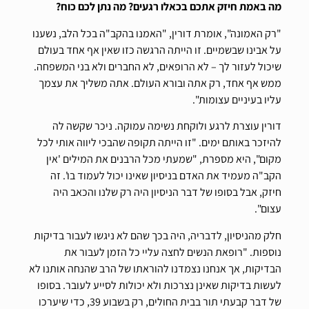
מה באמת חיזק אתכם בכאלו רגעים? מה נתן לכם כוח?
"רק האמונה", אומרת דורין, "האמנו בהקב"ה בכל הלב, נשענו
על אבינו שבשמיים. זו הייתה הרגשה כזו שאין אף אחד בעולם
שיכול לעזור לך – לא הרופאים, לא החברים ולא בני המשפחה.
ממש אף אחד, רק אתה ובורא העולם. אתה משליך את עצמך
עליו בעיניים עצומות".
דורין עוצרת לרגע ולוקחת נשימה עמוקה. ניכר שקשה לה
להיזכר באותם ימים. "זו הייתה תקופה שהבכי ליווה אותי לכל
מקום", היא מספרת, "שמעתי מכל הרבנים את המילים 'אין
הקב"ה מעמיד את האדם בניסיון שאינו יכול לעמוד בו'. זה
חיזק, אבל בסופו של דבר הניסיון היה רק שלנו והכאב היה
עצום".
חלק מהניסיון, לדבריה, היה בכך שהם לא ניגשו לעבור בדיקות
נוספות. "רופאת הנשים לחצה עליי כל הזמן לעבור את
הבדיקות, אך אנחנו נצמדנו להוראתו של הרב שהנחה אותנו לא
לעשות בדיקות שאינן נצרכות ולא יכולות לסייע לעובר. בסופו
של דבר קבעתי תור בבית החולים, רק בשבוע 39, כדי שיערכו