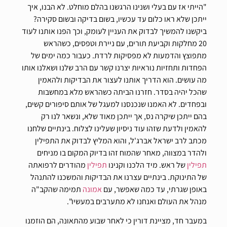
"הייתי אז עם בעלי ושנינו הרגשנו בהלם מוחלט. לא הבנו, איך
ייתכן שלא ראו כלום עד עכשיו, בשום בדיקה ובשום סקירה?
ביקשנו להמשיך לבדוק את העניין לעומק, וכך הפנו אותנו לעוד
20 מחלקות וקביעת תורים, עם ניירת וטפסים, כשהראש
מתפוצץ והדמעות לא מפסיקות לרדת. כעבור כמה ימים של
הפחדות ותחזיות נוראיות יצרנו קשר עם הרב שלנו ושאלנו אותו
מה עושים. הוא הדריך אותנו לעצור את הבדיקות ולהאמין
שהכל יהיה בסדר. חזרנו הביתה כשהראש מלא במחשבות
ובפחדים. לא האמנו שנכנסנו למעגל של אותם סיפורים קשים,
בהם ייתכן שיקרה נס, אך ייתכן מאוד שלא, ונשאר לנו רק
להאמין ולדעת שזהו עוד ניסיון שעלינו לצלוח. בינתיים שלחנו
מכתב לרב ישראל אברג'ל, והוא המליץ לבדוק את התפילין
ולהדר במצווה, מאחר שהמוח זהו בדיוק המקום בו מניחים
תפילין
של ראש. מיד הלכנו וקנינו
תפילין
מהודרים לרפואתה
של התינוקת. בינתיים עצרנו את הבדיקות והמשכנו להתנהל
באופן שגרתי, עד כמה שאפשר, עם
אמונה
תמימה שהקב"ה
מנהל את העולם ואנחנו לא מתערבים במעשיו".
במעבר חד, מציינת דורין כי לאחר שבוע מהתאונה, הם הוזמנו