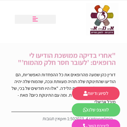
"אחרי בדיקה ממושכת הודיעו לי
הרופאים: ’לעובר חסר חלק מהמוח’"
דורין כהן שמעה מהרופאים את כל ההפחדות האפשריות, הם
הודיעו שהתינוקת שלה תהיה מעוותת ונכה, שהמוח שלה יהיה
פגוע ושהיא לא תשרוד את הלידה. "אלו היו חודשים של בכי, של
לסיוע ודיווח
חור שחור בלב", היא מספרת. ומה עם התינוקת כיום? מאת -
מיכל אריאלי
לוואצפ שלנו
topadmin
יוני 4, 2023
1:50 pm
אין תגובות
ליצירת קשר