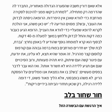
אלא שאם דורין חשבה שהסערה הגדולה מאחוריה, התברר לה
שהדרמה רק מתחילה. "למחרת ביקשו ממני להיכנס לסקירה
מורחבת כדי לוודא שאכן אין היפרדות. הרופאה ניסתה לבדוק
את העובר, ובשלב מסוים הודיעה לי: 'יש כאן משהו, אני הולכת
לקרוא לרופא שמעליי כדי לוודא את העניין'. הרופא הגיע כעבור
כמה דקות והחל לבדוק וללחוץ במשך למעלה מ-40 דקות.
לבסוף הוא קרא למומחה נוסף שהודיע לי באופן נחרץ: 'גברת,
לבת שלך יש חדרים מורחבים במוח ברמה גבוהה וגם קורפוס
קלוסום קצר מהרגיל. זה אומר שהיא תצא, לא עלינו, את יודעת,
עם פיגור קשה ועם שיתוק, היא תהיה מעוותת, ורוב הסיכויים
שגם אם תגיע ללידה היא לא תשרוד אותה'. ואז הוא עבר לדבר
בפסים מעשיים: 'בשלב בו את נמצאת אנו ממליצים על הפסקת
הריון. לא משהו בומבסטי, אלא הליך מאוד פשוט, די דומה
ללידה רגילה, רק שכאן תחזרי הביתה בידיים ריקות'".
חור שחור בלב
איך הרגשת עם הבשורה הזו?