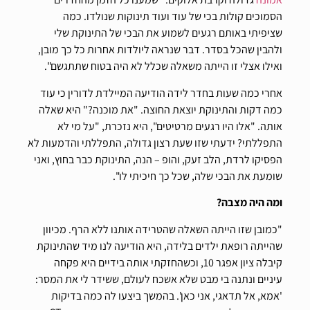
הסמוכים קולות בכי של עוד ועוד תינוקות שנולדו. כמה
שציפיתי באותם רגעים לשמוע את הבכי של התינוקת שלי
ולהבין שהכל בסדר. דבר שנראה ליולדות אחרות כל כך מובן,
ואילו אצלי זו הייתה משאלה שכלל לא היה בטוח שתתגשם".
אחרי כמה שעות בחדר לידה הודיעה המיילדת לדורין כי עוד
כמה דקות והתינוקת יוצאת החוצה. "את מוכנה?" היא שאלה
אותה. "אלו היו רגעים מרטיטים", היא נזכרת, "על מי לא
התפללתי? ידעתי שזו שעת רצון גדולה, התפללתי והדמעות לא
הפסיקו לרדת, הלב זעק, והופ – הנה, התינוקת כבר בחוץ, ואני
שומעת את הבכי שלה, שכל כך חיכיתי לו".
ומה היה מצבה?
"כמובן שזו הייתה השאלה שהטרידה אותנו ללא הרף. מכיוון
שהייתה רופאת ילדים בלידה, היא הודיעה לנו מיד שהתינוקת
קיבלה ציון אפגר 10, וכשהחזקתי אותה בידיים היא פקחה
עיניים ונתנה בי מבט שלא אשכח לעולם, ששידר לי את המסר:
'אמא, אל תדאגי, אני כאן'. בהמשך ביצעו לה כמה בדיקות