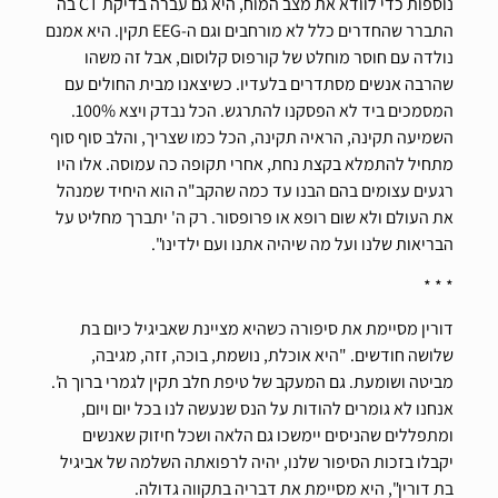
נוספות כדי לוודא את מצב המוח, היא גם עברה בדיקת CT בה
התברר שהחדרים כלל לא מורחבים וגם ה-EEG תקין. היא אמנם
נולדה עם חוסר מוחלט של קורפוס קלוסום, אבל זה משהו
שהרבה אנשים מסתדרים בלעדיו. כשיצאנו מבית החולים עם
המסמכים ביד לא הפסקנו להתרגש. הכל נבדק ויצא 100%.
השמיעה תקינה, הראיה תקינה, הכל כמו שצריך, והלב סוף סוף
מתחיל להתמלא בקצת נחת, אחרי תקופה כה עמוסה. אלו היו
רגעים עצומים בהם הבנו עד כמה שהקב"ה הוא היחיד שמנהל
את העולם ולא שום רופא או פרופסור. רק ה' יתברך מחליט על
הבריאות שלנו ועל מה שיהיה אתנו ועם ילדינו".
* * *
דורין מסיימת את סיפורה כשהיא מציינת שאביגיל כיום בת
שלושה חודשים. "היא אוכלת, נושמת, בוכה, זזה, מגיבה,
מביטה ושומעת. גם המעקב של טיפת חלב תקין לגמרי ברוך ה'.
אנחנו לא גומרים להודות על הנס שנעשה לנו בכל יום ויום,
ומתפללים שהניסים יימשכו גם הלאה ושכל חיזוק שאנשים
יקבלו בזכות הסיפור שלנו, יהיה לרפואתה השלמה של אביגיל
בת דורין", היא מסיימת את דבריה בתקווה גדולה.