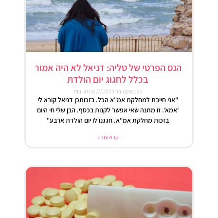
הנס הפרטי של טליה: דניאל לא היה אמור
בכלל לחגוג יום הולדת
23 באוקטובר 2025
אין תגובות
"אני חייבת למחלקת אמ"א הכל. בזכותכן דניאל קורא לי
'אמא'. זו מתנה שאי אפשר לקנות בכסף. הבן שלי חי היום
בזכות מחלקת אמ"א. חגגנו לו יום הולדת ארבע"
קרא עוד »