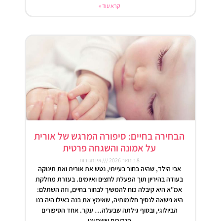
קרא עוד »
הבחירה בחיים: סיפורה המרגש של אורית
על אמונה והשגחה פרטית
8 בינואר 2026
אין תגובות
אבי הילד, שהיה בחור בעייתי, נטש את אורית ואת תינוקה
בעודה בהיריון תוך הפעלת לחצים ואיומים. בעזרת מחלקת
אמ"א היא קיבלה כוח להמשיך לבחור בחיים, וזה השתלם:
היא נישאה לנסיך חלומותיה, שאימץ את בנה כאילו היה בנו
הביולוגי, ובסוף גילתה שבעלה… עקר. אחד הסיפורים
הנדירים ששמענו